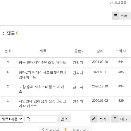
이 게시물을
목록
댓글
0
번호
제목
글쓴이
날짜
조회 수
향동 현대지역주택조합 아파트
4
관리자
2021.02.20
544
첨단2지구 대성베르힐 8년전세
»
관리자
2021.01.11
485
임대아파트
포항 흥해 서희스타힐스 더 캐
2
관리자
2020.12.19
494
슬
사업안내 김해삼계 삼정그린코
1
관리자
2020.01.02
529
아 더베스트
검색
쓰기
태그
1
첫 페이지
끝 페이지